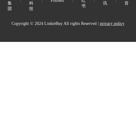
Polibeli
红
集
科
讯
音
书
团
技
Copyright © 2024 LinkieBuy All rights Reserved |
privacy policy